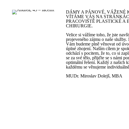
DÁMY A PÁNOVÉ, VÁŽENÉ K
VÍTÁME VÁS NA STRÁNKÁ
PRACOVIŠTĚ PLASTICKÉ A 
CHIRURGIE.
Velice si vážíme toho, že jste navšt
projeveného zájmu o naše služby. 
Vám budeme plně věnovat od úvod
úplné zhojení. Naším cílem je spok
odchází s pocitem, že to, co si zapl
se za své tělo, přijďte se s námi p
optimální řešení. Každý z našich kl
každému se věnujeme individuálně
MUDr. Miroslav Dolejš, MBA