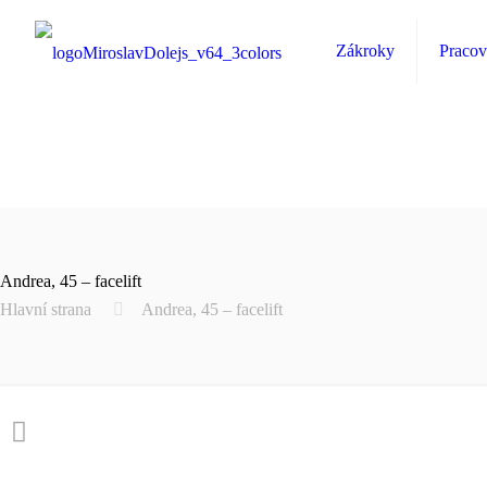
Zákroky
Pracov
Andrea, 45 – facelift
Hlavní strana
Andrea, 45 – facelift