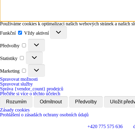
Používáme cookies k optimalizaci našich webových stránek a našich sl
Funkční
Funkční
Vždy aktivní
Předvolby
Předvolby
Statistiky
Statistiky
Marketing
Marketing
Spravovat možnosti
Spravovat služby
Správa {vendor_count} prodejců
Přečtěte si více o těchto účelech
Rozumím
Odmítnout
Předvolby
Uložit před
Zásady cookies
Prohlášení o zásadách ochrany osobních údajů
Plastická a estetická chirurgie Plzeň
+420 775 575 636