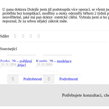
U pana doktora Dolejše jsem již podstoupila více operací, se všemi j
proběhla bez komplikací, modřiny a otoky odezněly během 2 týdnů po
neuvěřitelné, jaké má pan doktor estetické cítění. Vybrala jsem si ho
nepoznal, že za sebou nějaký zákrok máte.
Sdílet
Související
Zuzka, 29 – zvětšení
Kamila, 28 – modelace
11. 11. 2014
11. 11. 2014
prsou s modelací
prsou
Podrobnosti
Podrobnosti
Potřebujete konzultaci, ch