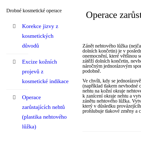
Drobné kosmetické operace
Operace zarůst
Korekce jizvy z
kosmetických
důvodů
Zánět nehtového lůžka (nejčas
dolních končetin) je v posledn
onemocnění, které většinou s
zátěží dolních končetin, nev
Excize kožních
náročným jednorázovým spo
projevů z
podobně.
kosmetické indikace
Ve chvíli, kdy se jednorázov
(například tlakem nevhodné o
nehtu na kožní okraje nehtov
k zanícení okraje nehtu a vy
Operace
zánětu nehtového lůžka. Vytvo
který v důsledku provázející
zarůstajících nehtů
prohlubuje tlakové změny a c
(plastika nehtového
lůžka)