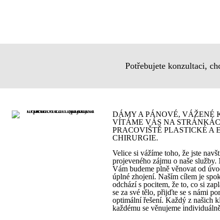
Potřebujete konzultaci, ch
DÁMY A PÁNOVÉ, VÁŽENÉ K
VÍTÁME VÁS NA STRÁNKÁ
PRACOVIŠTĚ PLASTICKÉ A 
CHIRURGIE.
Velice si vážíme toho, že jste navšt
projeveného zájmu o naše služby. 
Vám budeme plně věnovat od úvod
úplné zhojení. Naším cílem je spok
odchází s pocitem, že to, co si zapl
se za své tělo, přijďte se s námi p
optimální řešení. Každý z našich kl
každému se věnujeme individuálně