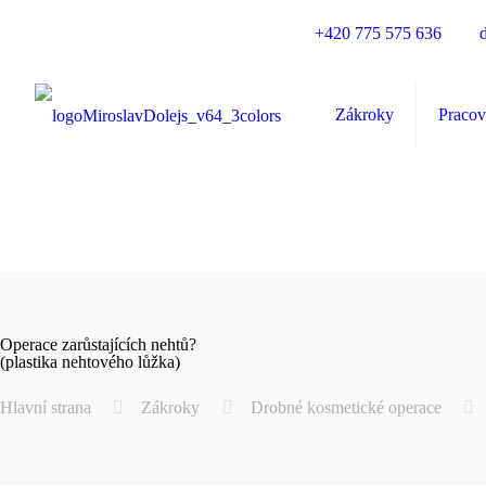
Plastická a estetická chirurgie Plzeň
+420 775 575 636
Zákroky
Pracov
Operace zarůstajících nehtů?
(plastika nehtového lůžka)
Hlavní strana
Zákroky
Drobné kosmetické operace